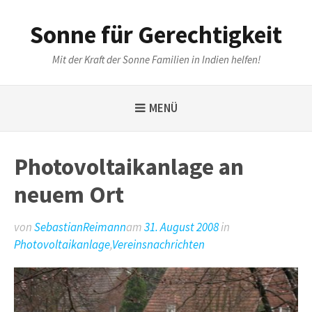
Weiter
zum
Sonne für Gerechtigkeit
Inhalt
Mit der Kraft der Sonne Familien in Indien helfen!
MENÜ
Photovoltaikanlage an
neuem Ort
von
SebastianReimann
am
31. August 2008
in
Photovoltaikanlage
,
Vereinsnachrichten